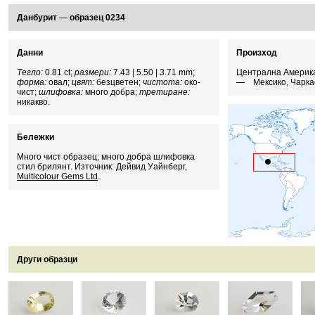
Данбурит
—
образец 0234
Данни
Произход
Тегло:
0.81 ct;
размери:
7.43 | 5.50 | 3.71 mm;
Централна Америк
форма:
овал;
цвят:
безцветен;
чистота:
око-
Мексико, Чарка
чист;
шлифовка:
много добра;
третиране:
никакво.
Бележки
Много чист образец; много добра шлифовка
стил брилянт. Източник: Дейвид Уайнберг,
Multicolour Gems Ltd
.
Други образци