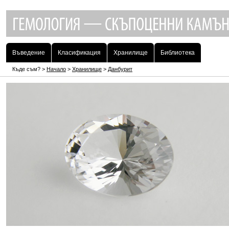
Въведение
Класификация
Хранилище
Библиотека
Къде съм? >
Начало
>
Хранилище
>
Данбурит