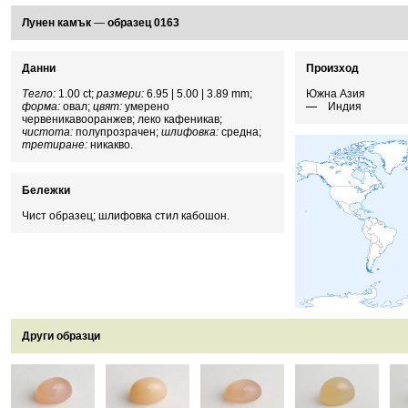
Лунен камък
—
образец 0163
Данни
Произход
Тегло:
1.00 ct;
размери:
6.95 | 5.00 | 3.89 mm;
Южна Азия
форма:
овал;
цвят:
умерено
Индия
червеникавооранжев; леко кафеникав;
чистота:
полупрозрачен;
шлифовка:
средна;
третиране:
никакво.
Бележки
Чист образец; шлифовка стил кабошон.
Други образци