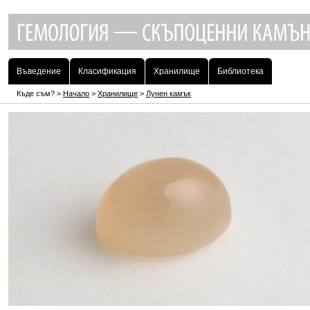
Въведение
Класификация
Хранилище
Библиотека
Къде съм? >
Начало
>
Хранилище
>
Лунен камък