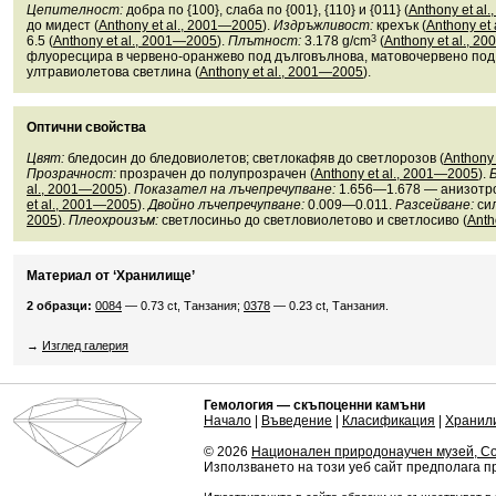
Цепителност:
добра по {100}, слаба по {001}, {110} и {011} (
Anthony et al
до мидест (
Anthony et al., 2001—2005
).
Издръжливост:
крехък (
Anthony et
6.5 (
Anthony et al., 2001—2005
).
Плътност:
3.178 g/cm
3
(
Anthony et al., 2
флуоресцира в червено-оранжево под дълговълнова, матовочервено под
ултравиолетова светлина (
Anthony et al., 2001—2005
).
Оптични свойства
Цвят:
бледосин до бледовиолетов; светлокафяв до светлорозов (
Anthony
Прозрачност:
прозрачен до полупрозрачен (
Anthony et al., 2001—2005
).
al., 2001—2005
).
Показател на лъчепречупване:
1.656—1.678 — анизотроп
et al., 2001—2005
).
Двойно лъчепречупване:
0.009—0.011.
Разсейване:
сил
2005
).
Плеохроизъм:
светлосиньо до светловиолетово и светлосиво (
Anth
Материал от ‘Хранилище’
2 образци:
0084
— 0.73 ct, Танзания;
0378
— 0.23 ct, Танзания.
→
Изглед галерия
Гемология — скъпоценни камъни
Начало
|
Въведение
|
Класификация
|
Хранил
© 2026
Национален природонаучен музей, С
Използването на този уеб сайт предполага 