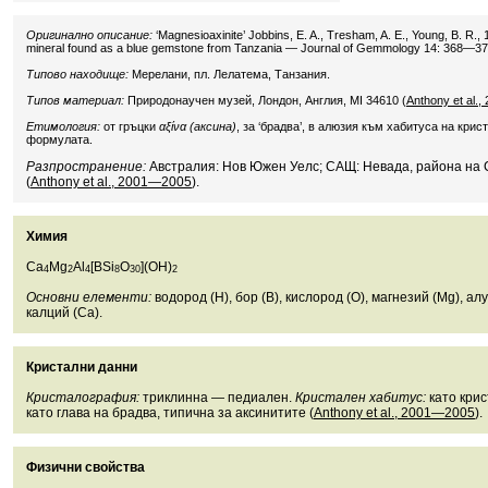
Оригинално описание:
‘Magnesioaxinite’ Jobbins, E. A., Tresham, A. E., Young, B. R.,
mineral found as a blue gemstone from Tanzania — Journal of Gemmology 14: 368—37
Типово находище:
Мерелани, пл. Лелатема, Танзания.
Типов материал:
Природонаучен музей, Лондон, Англия, MI 34610 (
Anthony et al.
Етимология:
от гръцки
αξίνα (аксина)
, за ‘брадва’, в алюзия към хабитуса на кри
формулата.
Разпространение:
Австралия: Нов Южен Уелс; САЩ: Невада, района на 
(
Anthony et al., 2001—2005
).
Химия
Ca
Mg
Al
[BSi
O
](OH)
4
2
4
8
30
2
Основни елементи:
водород (H), бор (B), кислород (O), магнезий (Mg), алу
калций (Ca).
Кристални данни
Кристалография:
триклинна — педиален.
Кристален хабитус:
като крис
като глава на брадва, типична за аксинитите (
Anthony et al., 2001—2005
).
Физични свойства