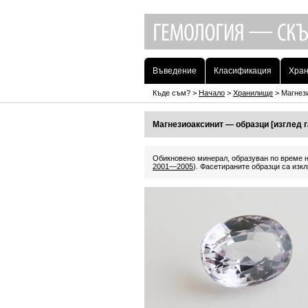
Въведение
Класификация
Хра
Къде съм? >
Начало
>
Хранилище
> Магнез
Магнезиоаксинит — образци [изглед 
Обикновено минерал, образуван по време 
2001—2005
). Фасетираните образци са изк