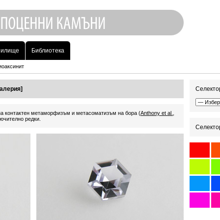
нилище
Библиотека
иоаксинит
галерия]
Селектор
на контактен метаморфизъм и метасоматизъм на бора (
Anthony et al.,
лючително редки.
Селектор