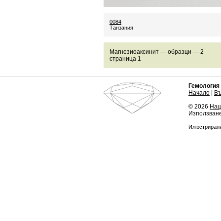
0084
Танзания
Магнезиоаксинит — образци — 2
страница 1
Гемология
Начало
|
В
© 2026
Нац
Използване
Илюстрирани