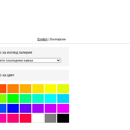
English
| Български
 за изглед галерия
 за цвят