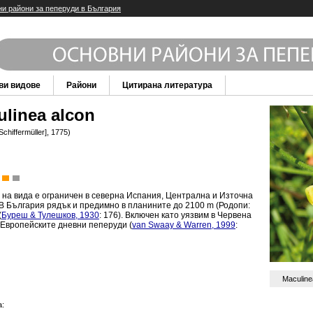
и райони за пеперуди в България
ви видове
Райони
Цитирана литература
linea alcon
Schiffermüller], 1775)
—
на вида е ограничен в северна Испания, Централна и Източна
В България рядък и предимно в планините до 2100 m (Родопи:
(
Буреш & Тулешков, 1930
: 176). Включен като уязвим в Червена
 Европейските дневни пеперуди (
van Swaay & Warren, 1999
:
Maculine
: