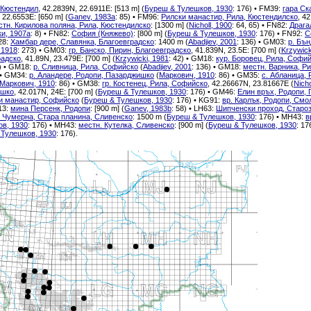
. Кюстендил
, 42.2839N, 22.6911E: [513 m] (
Буреш & Тулешков, 1930
: 176) • FM39:
гара Ск
 22.6553E: [650 m] (
Ganev, 1983a
: 85) • FM96:
Рилски манастир, Рила, Кюстендилско
, 4
стн. Кирилова поляна, Рила, Кюстендилско
: [1300 m] (
Nicholl, 1900
: 64, 65) • FN82:
Драга
и, 1907а
: 8) • FN82:
София (Княжево)
: [800 m] (
Буреш & Тулешков, 1930
: 176) • FN92:
С
28:
Хамбар дере, Славянка, Благоевградско
: 1400 m (
Abadjiev, 2001
: 136) • GM03:
р. Бън
 1918
: 273) • GM03:
гр. Банско, Пирин, Благоевградско
, 41.839N, 23.5E: [700 m] (
Krzywick
радско
, 41.89N, 23.479E: [700 m] (
Krzywicki, 1981
: 42) • GM18:
кур. Боровец, Рила, Софи
6) • GM18:
р. Сливница, Рила, Софийско
(
Abadjiev, 2001
: 136) • GM18:
местн. Варника, Р
) • GM34:
р. Аландере, Родопи, Пазарджишко
(
Маркович, 1910
: 86) • GM35:
с. Абланица,
Маркович, 1910
: 86) • GM38:
гр. Костенец, Рила, Софийско
, 42.26667N, 23.81667E (
Nicho
ишко
, 42.017N, 24E: [700 m] (
Буреш & Тулешков, 1930
: 176) • GM46:
Елин връх, Родопи,
и манастир, Софийско
(
Буреш & Тулешков, 1930
: 176) • KG91:
вр. Карлък, Родопи, Смо
13:
мина Персенк, Родопи
: [900 m] (
Ganev, 1983b
: 58) • LH63:
Шипченски проход, Старо
. Чумерна, Стара планина, Сливенско
: 1500 m (
Буреш & Тулешков, 1930
: 176) • MH43:
в
ов, 1930
: 176) • MH43:
местн. Кутелка, Сливенско
: [900 m] (
Буреш & Тулешков, 1930
: 17
 Тулешков, 1930
: 176).