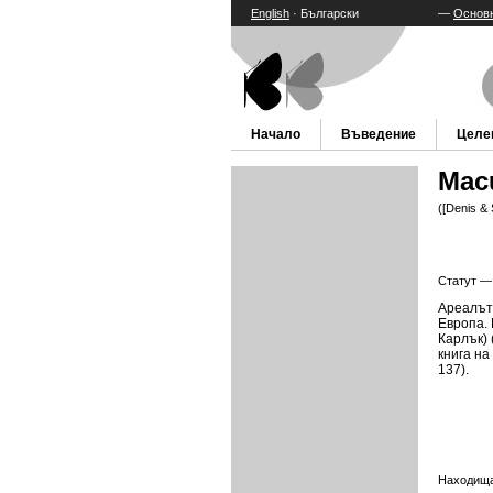
English
· Български
—
Основн
Начало
Въведение
Целе
Macu
([Denis & 
Статут 
Ареалът 
Европа. 
Карлък) 
книга на
137).
Находища