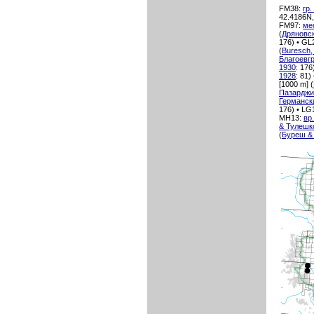
FM38:
гр
42.4186N,
FM97:
ме
(
Дряновск
176) • GL
(
Buresch,
Благоевг
1930
: 17
1928
: 81
[1000 m] (
Пазардж
Германск
176) • LG
MH13:
вр
& Тулешк
(
Буреш &