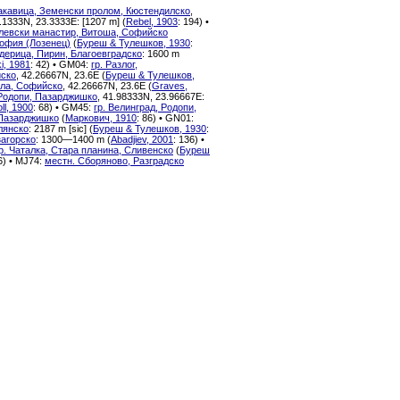
акавица, Земенски пролом, Кюстендилско
,
2.1333N, 23.3333E: [1207 m] (
Rebel, 1903
: 194) •
левски манастир, Витоша, Софийско
офия (Лозенец)
(
Буреш & Тулешков, 1930
:
дерица, Пирин, Благоевградско
: 1600 m
i, 1981
: 42) • GM04:
гр. Разлог,
йско
, 42.26667N, 23.6E (
Буреш & Тулешков,
ила, Софийско
, 42.26667N, 23.6E (
Graves,
 Родопи, Пазарджишко
, 41.98333N, 23.96667E:
ll, 1900
: 68) • GM45:
гр. Велинград, Родопи,
 Пазарджишко
(
Маркович, 1910
: 86) • GN01:
лянско
: 2187 m [sic] (
Буреш & Тулешков, 1930
:
загорско
: 1300—1400 m (
Abadjiev, 2001
: 136) •
р. Чаталка, Стара планина, Сливенско
(
Буреш
6) • MJ74:
местн. Сборяново, Разградско