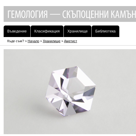
Въведение
Класификация
Хранилище
Библиотека
Къде съм? >
Начало
>
Хранилище
>
Аметист