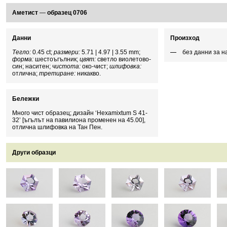
Аметист
—
образец 0706
Данни
Произход
Тегло:
0.45 ct;
размери:
5.71 | 4.97 | 3.55 mm;
без данни за 
форма:
шестоъгълник;
цвят:
светло виолетово-
син; наситен;
чистота:
око-чист;
шлифовка:
отлична;
третиране:
никакво.
Бележки
Много чист образец; дизайн ‘Hexamixtum S 41-
32’ [ъгълът на павилиона променен на 45.00],
отлична шлифовка на Тан Пен.
Други образци