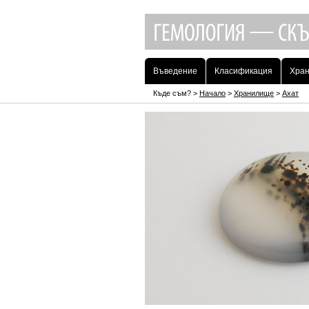
Въведение
Класификация
Хра
Къде съм? >
Начало
>
Хранилище
>
Ахат