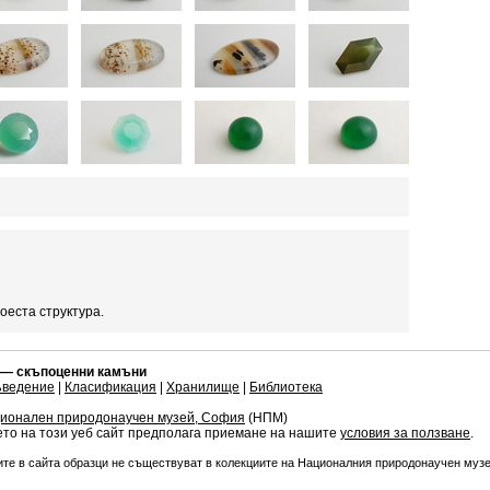
оеста структура.
 — скъпоценни камъни
ъведение
|
Класификация
|
Хранилище
|
Библиотека
ионален природонаучен музей, София
(НПМ)
то на този уеб сайт предполага приемане на нашите
условия за ползване
.
те в сайта образци не съществуват в колекциите на Националния природонаучен муз