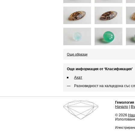
Още образци
Още информация от ‘Класификация’
Ахат
Разновидност на халцедона със сл
Гемология
Начало
|
В
© 2026
Нац
Използване
Илюстрирани