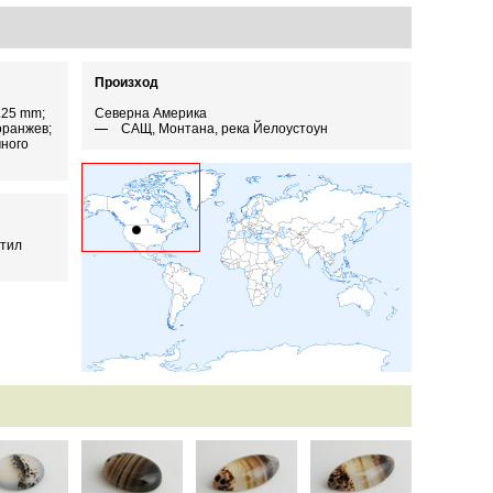
Произход
3.25 mm;
Северна Америка
оранжев;
САЩ, Монтана, река Йелоустоун
ного
стил