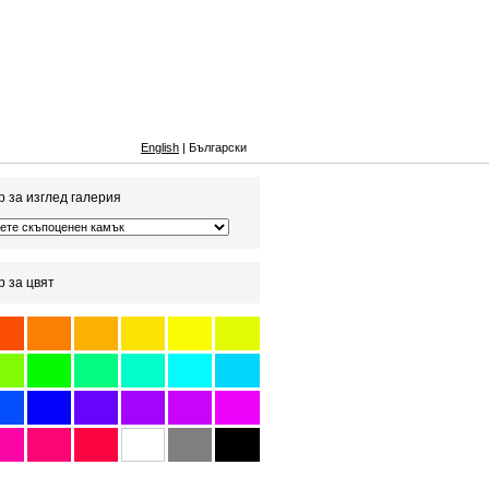
English
| Български
 за изглед галерия
 за цвят