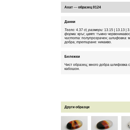
Ахат
—
образец 0124
Данни
Тегло:
4.37 ct;
размери:
13.15 | 13.13 | 
форма:
кръг;
цвят:
тъмно червеникаво
чистота:
полупрозрачен;
шлифовка:
м
добра;
третиране:
никакво.
Бележки
Чист образец; много добра шлифовка 
кабошон.
Други образци