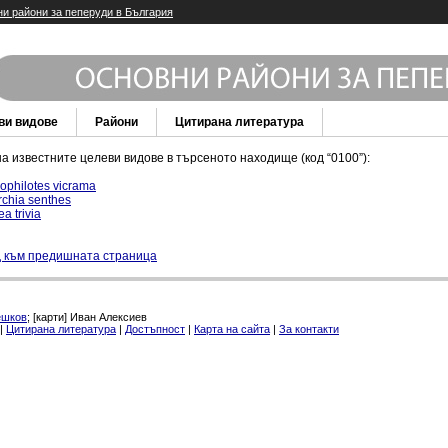
и райони за пеперуди в България
ви видове
Райони
Цитирана литература
а известните целеви видове в търсеното находище (код “0100”):
ophilotes vicrama
rchia senthes
ea trivia
 към предишната страница
ешков
; [карти] Иван Алексиев
|
Цитирана литература
|
Достъпност
|
Карта на сайта
|
За контакти