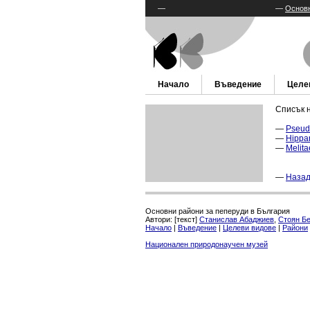
—
—
Основн
Начало
Въведение
Целе
Списък н
—
Pseud
—
Hippa
—
Melita
—
Назад
Основни райони за пеперуди в България
Автори: [текст]
Станислав Абаджиев
,
Стоян Б
Начало
|
Въведение
|
Целеви видове
|
Райони
Национален природонаучен музей