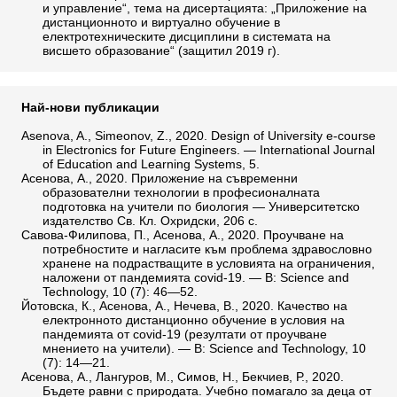
и управление“, тема на дисертацията: „Приложение на
дистанционното и виртуално обучение в
електротехническите дисциплини в системата на
висшето образование“ (защитил 2019 г).
Най-нови публикации
Asenova, A., Simeonov, Z., 2020. Design of University e-course
in Electronics for Future Engineers. — International Journal
of Education and Learning Systems, 5.
Асенова, А., 2020. Приложение на съвременни
образователни технологии в професионалната
подготовка на учители по биология — Университетско
издателство Св. Кл. Охридски, 206 с.
Савова-Филипова, П., Асенова, А., 2020. Проучване на
потребностите и нагласите към проблема здравословно
хранене на подрастващите в условията на ограничения,
наложени от пандемията covid-19. — В: Science and
Technology, 10 (7): 46—52.
Йотовска, К., Асенова, А., Нечева, В., 2020. Качество на
електронното дистанционно обучение в условия на
пандемията от covid-19 (резултати от проучване
мнението на учители). — В: Science and Technology, 10
(7): 14—21.
Асенова, А., Лангуров, М., Симов, Н., Бекчиев, Р., 2020.
Бъдете равни с природата. Учебно помагало за деца от