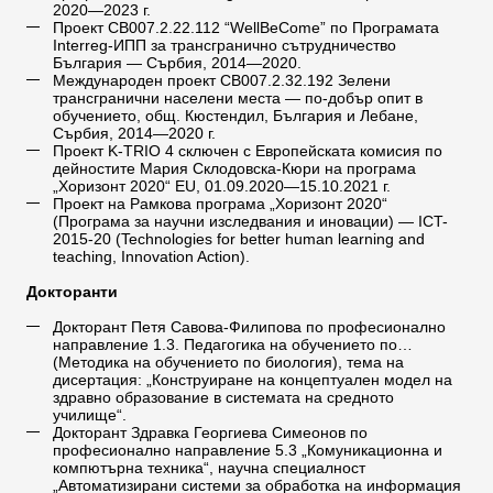
2020—2023 г.
Проект CB007.2.22.112 “WellBeCome” по Програмата
Interreg-ИПП за трансгранично сътрудничество
България — Сърбия, 2014—2020.
Международен проект СВ007.2.32.192 Зелени
трансгранични населени места — по-добър опит в
обучението, общ. Кюстендил, България и Лебане,
Сърбия, 2014—2020 г.
Проект K-TRIO 4 сключен с Европейската комисия по
дейностите Мария Склодовска-Кюри на програма
„Хоризонт 2020“ EU, 01.09.2020—15.10.2021 г.
Проект на Рамкова програма „Хоризонт 2020“
(Програма за научни изследвания и иновации) — ICT-
2015-20 (Technologies for better human learning and
teaching, Innovation Action).
Докторанти
Докторант Петя Савова-Филипова по професионално
направление 1.3. Педагогика на обучението по…
(Методика на обучението по биология), тема на
дисертация: „Конструиране на концептуален модел на
здравно образование в системата на средното
училище“.
Докторант Здравка Георгиева Симеонов по
професионално направление 5.3 „Комуникационна и
компютърна техника“, научна специалност
„Автоматизирани системи за обработка на информация