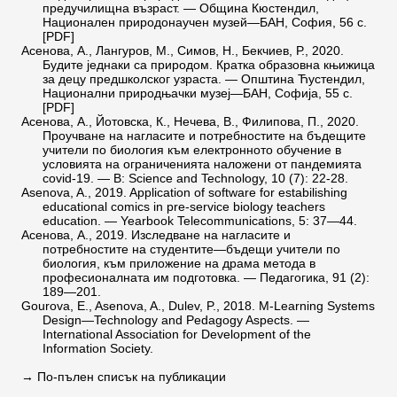
предучилищна възраст. — Община Кюстендил,
Национален природонаучен музей—БАН, София, 56 с.
[
PDF
]
Асенова, А., Лангуров, М., Симов, Н., Бекчиев, Р., 2020.
Будите једнаки са природом. Кратка образовна књижица
за децу предшколског узраста. — Општина Ћустендил,
Национални природњачки музеј—БАН, Софија, 55 с.
[
PDF
]
Асенова, А., Йотовска, К., Нечева, В., Филипова, П., 2020.
Проучване на нагласите и потребностите на бъдещите
учители по биология към електронното обучение в
условията на ограниченията наложени от пандемията
covid-19. — В: Science and Technology, 10 (7): 22-28.
Asenova, A., 2019. Application of software for estabilishing
educational comics in pre-service biology teachers
education. — Yearbook Telecommunications, 5: 37—44.
Асенова, А., 2019. Изследване на нагласите и
потребностите на студентите—бъдещи учители по
биология, към приложение на драма метода в
професионалната им подготовка. — Педагогика, 91 (2):
189—201.
Gourova, E., Asenova, A., Dulev, P., 2018. M-Learning Systems
Design—Technology and Pedagogy Aspects. —
International Association for Development of the
Information Society.
→
По-пълен списък на публикации