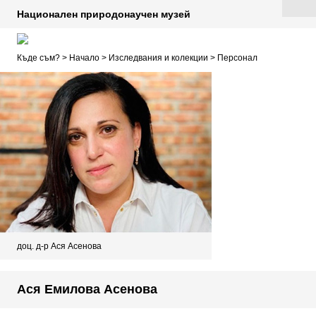
Национален природонаучен музей
Къде съм? >
Начало
>
Изследвания и колекции
>
Персонал
доц. д-р Ася Асенова
Ася Емилова Асенова