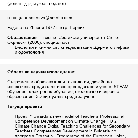
(доцент д-р, музеен педагог)
е-поща:
a.asenova@nmnhs.com
Роденa на 28 юни 1977 г. в гр. Перник.
Образование
— висше: Софийски университет Св. Кл.
Охридски (2000); специалност:
Биология и химия със специализация „Дерматоглифика
и одонтология“
Област на научни изследвания
Съвременни образователни технологии, дизайн на
иновативни среди за активно преподаване и учене, STEАM
обучение, електронно обучение, екологично и здравно
образование, 3D виртуални среди за учене.
Текущи проекти
Проект “Towards a new model of Teachers’ Professional
Competence Development on Climate Change” IO 2
Climate Change Digital Teaching Challenges for Secondary
Teachers Competences Development in Bulgaria по
програма Erasmus+ Programme of the European Union,