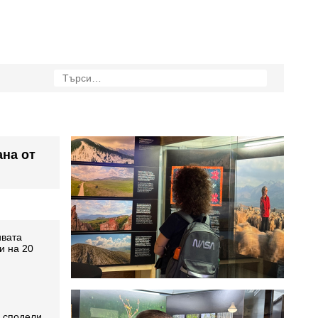
на от
ивата
и на 20
и сподели