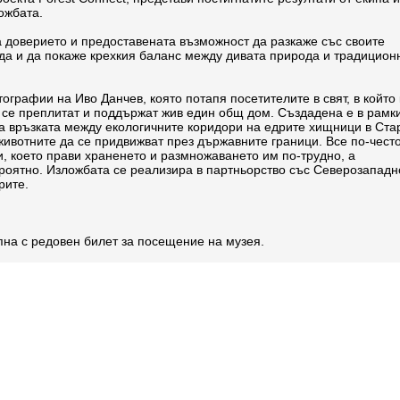
ожбата.
 доверието и предоставената възможност да разкаже със своите
да и да покаже крехкия баланс между дивата природа и традицион
графии на Иво Данчев, която потапя посетителите в свят, в който
 се преплитат и поддържат жив един общ дом. Създадена е в рамк
на връзката между екологичните коридори на едрите хищници в Ста
животните да се придвижват през държавните граници. Все по-чест
, което прави храненето и размножаването им по-трудно, а
роятно. Изложбата се реализира в партньорство със Северозападн
рите.
на с редовен билет за посещение на музея.