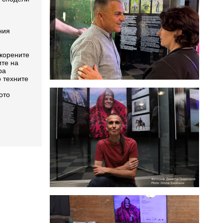
ния
 корените
ите на
ра
о техните
ото