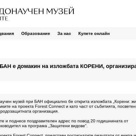
двания
Образование
За нас
Купете онлайн
БАН е домакин на изложбата КОРЕНИ, организира
учен музей при БАН официално бе открита изложбата „Корени: ж
ките на проекта Forest Connect и като част от събитията, посветен
иродозащитната организация.
ите и поднесе поздравителен адрес по повод 20 годишнината от
ководител на програма „Защитени видове“.
оекта Forest Connect, представи постигнатите резултати от екипа 