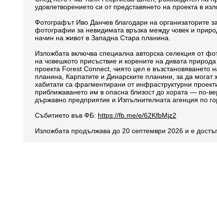
удовлетворението си от представянето на проекта в изл
Фотографът Иво Данчев благодари на организаторите за
фотографии за невидимата връзка между човек и приро
начин на живот в Западна Стара планина.
Изложбата включва специална авторска селекция от фото
на човешкото присъствие и корените на дивата природа
проекта Forest Connect, чиято цел е възстановяването 
планина, Карпатите и Динарските планини, за да могат 
хабитати са фрагментирани от инфраструктурни проекти
приближаването им в опасна близост до хората — по-ве
държавно предприятие и Изпълнителната агенция по го
Събитието във ФБ:
https://fb.me/e/62KfbMjz2
Изложбата продължава до 20 септември 2026 и е достъп